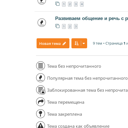
1
2
3
4
Развиваем общение и речь с 
1
2
3
9 тем • Страница
1
Новая тема
Тема без непрочитанного
Популярная тема без непрочитанного
Заблокированная тема без непрочит
Тема перемещена
Тема закреплена
Тема создана как объявление