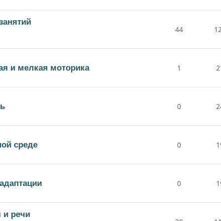
занятий
44
1
ая и мелкая моторика
1
2
нь
0
2
ной среде
0
1
адаптации
0
1
 и речи