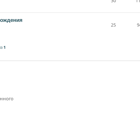
30
1
рождения
25
9
из
1
анного