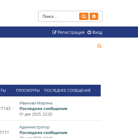
Поиск
Расширенный поиск
Регистрация
Вход
П
о
и
с
к
ЕТЫ
ПРОСМОТРЫ
ПОСЛЕДНЕЕ СООБЩЕНИЕ
Иванова Марина
27143
Последнее сообщение
01 дек 2025, 22:20
Администратор
7171
Последнее сообщение
25 ноя 2020, 14:19