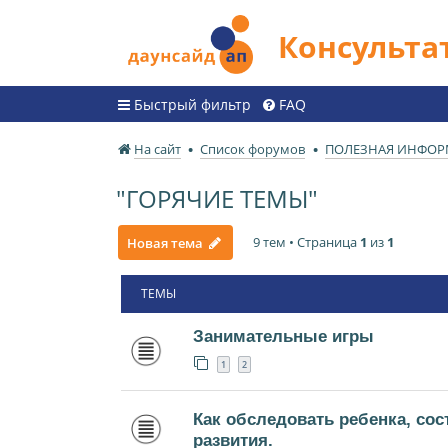
Консульт
Быстрый фильтр
FAQ
На сайт
Список форумов
ПОЛЕЗНАЯ ИНФО
"ГОРЯЧИЕ ТЕМЫ"
9 тем • Страница
1
из
1
Новая тема
ТЕМЫ
Занимательные игры
1
2
Как обследовать ребенка, сос
развития.