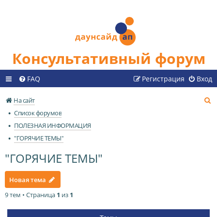
Консультативный форум
FAQ
Регистрация
Вход
П
На сайт
о
Список форумов
и
ПОЛЕЗНАЯ ИНФОРМАЦИЯ
с
"ГОРЯЧИЕ ТЕМЫ"
к
"ГОРЯЧИЕ ТЕМЫ"
Новая тема
9 тем • Страница
1
из
1