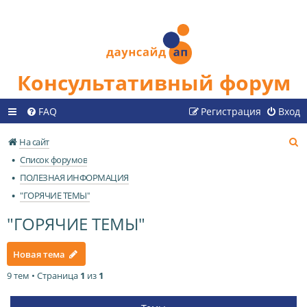
Консультативный форум
FAQ
Регистрация
Вход
П
На сайт
о
Список форумов
и
ПОЛЕЗНАЯ ИНФОРМАЦИЯ
с
"ГОРЯЧИЕ ТЕМЫ"
к
"ГОРЯЧИЕ ТЕМЫ"
Новая тема
9 тем • Страница
1
из
1