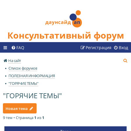
Консультативный форум
FAQ
Регистрация
Вход
П
На сайт
о
Список форумов
и
ПОЛЕЗНАЯ ИНФОРМАЦИЯ
с
"ГОРЯЧИЕ ТЕМЫ"
к
"ГОРЯЧИЕ ТЕМЫ"
Новая тема
9 тем • Страница
1
из
1