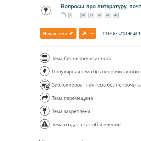
Вопросы про литературу, поч
1
38
39
40
41
42
…
1 тема • Страница
1
Новая тема
Тема без непрочитанного
Популярная тема без непрочитанного
Заблокированная тема без непрочит
Тема перемещена
Тема закреплена
Тема создана как объявление