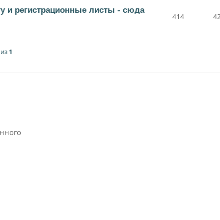
ту и регистрационные листы - сюда
414
4
из
1
анного