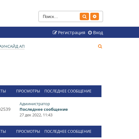
Поиск
Расширенный поиск
Регистрация
Вход
П
АУНСАЙД АП
о
и
с
к
ЕТЫ
ПРОСМОТРЫ
ПОСЛЕДНЕЕ СООБЩЕНИЕ
Администратор
02539
Последнее сообщение
27 дек 2022, 11:43
ЕТЫ
ПРОСМОТРЫ
ПОСЛЕДНЕЕ СООБЩЕНИЕ