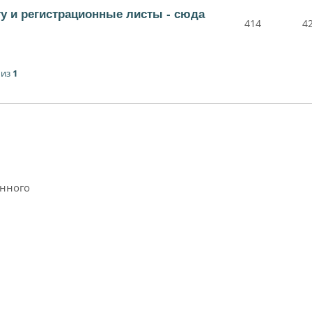
ту и регистрационные листы - сюда
414
4
из
1
анного