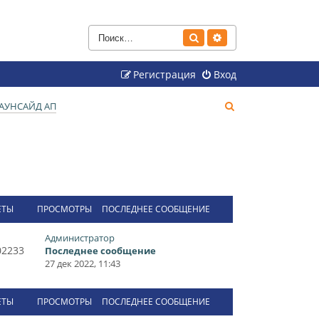
Поиск
Расширенный поиск
Регистрация
Вход
П
АУНСАЙД АП
о
и
с
к
ЕТЫ
ПРОСМОТРЫ
ПОСЛЕДНЕЕ СООБЩЕНИЕ
Администратор
02233
Последнее сообщение
27 дек 2022, 11:43
ЕТЫ
ПРОСМОТРЫ
ПОСЛЕДНЕЕ СООБЩЕНИЕ