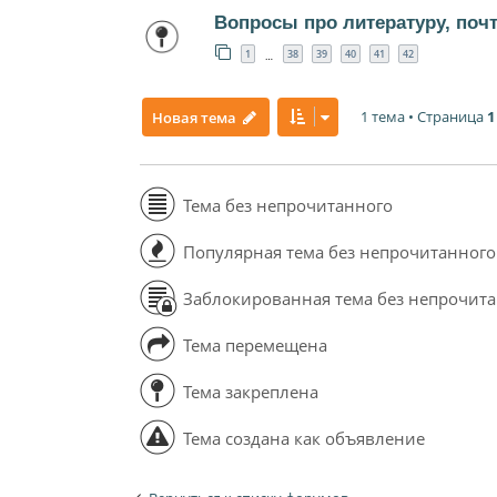
Вопросы про литературу, поч
1
38
39
40
41
42
…
1 тема • Страница
1
Новая тема
Тема без непрочитанного
Популярная тема без непрочитанного
Заблокированная тема без непрочит
Тема перемещена
Тема закреплена
Тема создана как объявление