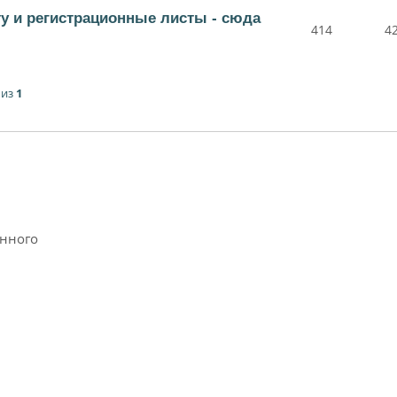
ту и регистрационные листы - сюда
414
4
из
1
анного