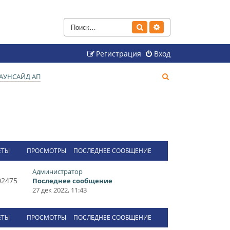
Поиск
Расширенный поиск
Регистрация
Вход
П
АУНСАЙД АП
о
и
с
к
ЕТЫ
ПРОСМОТРЫ
ПОСЛЕДНЕЕ СООБЩЕНИЕ
Администратор
02475
Последнее сообщение
27 дек 2022, 11:43
ЕТЫ
ПРОСМОТРЫ
ПОСЛЕДНЕЕ СООБЩЕНИЕ