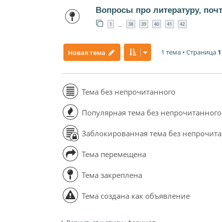
Вопросы про литературу, поч
1
38
39
40
41
42
…
1 тема • Страница
1
Новая тема
Тема без непрочитанного
Популярная тема без непрочитанного
Заблокированная тема без непрочит
Тема перемещена
Тема закреплена
Тема создана как объявление