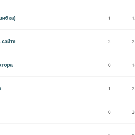
шибка)
1
1
 сайте
2
2
ктора
0
1
е
1
2
0
2