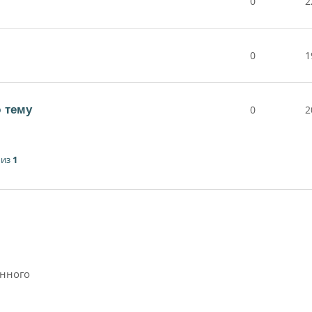
0
2
0
1
 тему
0
2
из
1
анного