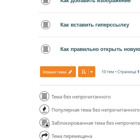
Как добавить изображение
Как вставить гиперссылку
Как правильно открыть новую
10 тем • Страница
1
Новая тема
Тема без непрочитанного
Популярная тема без непрочитанного
Заблокированная тема без непрочит
Тема перемещена