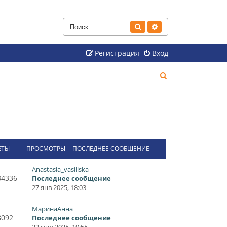
Поиск
Расширенный поиск
Регистрация
Вход
П
о
и
с
к
ЕТЫ
ПРОСМОТРЫ
ПОСЛЕДНЕЕ СООБЩЕНИЕ
Anastasia_vasiliska
84336
Последнее сообщение
27 янв 2025, 18:03
МаринаАнна
8092
Последнее сообщение
22 мар 2025, 19:55