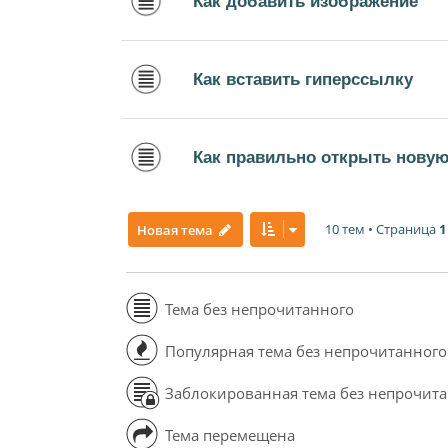
Как добавить изображение
Как вставить гиперссылку
Как правильно открыть новую
10 тем • Страница
1
Новая тема
Тема без непрочитанного
Популярная тема без непрочитанного
Заблокированная тема без непрочит
Тема перемещена