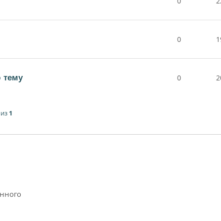
0
2
0
1
 тему
0
2
из
1
анного