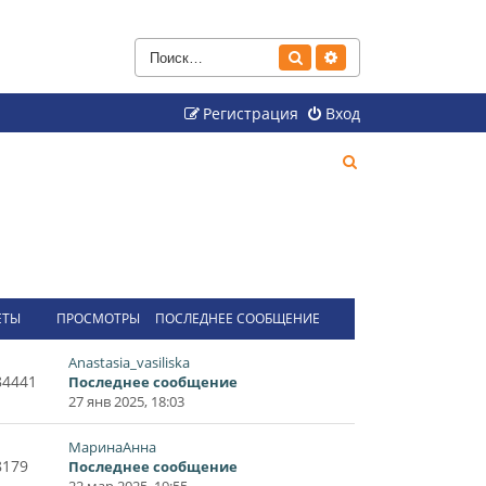
Поиск
Расширенный поиск
Регистрация
Вход
П
о
и
с
к
ЕТЫ
ПРОСМОТРЫ
ПОСЛЕДНЕЕ СООБЩЕНИЕ
Anastasia_vasiliska
84441
Последнее сообщение
27 янв 2025, 18:03
МаринаАнна
8179
Последнее сообщение
22 мар 2025, 19:55