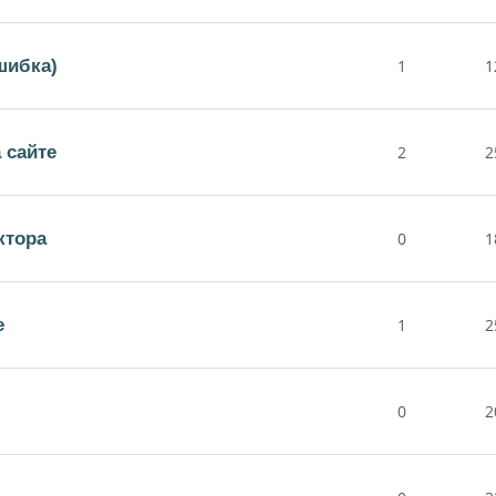
шибка)
1
1
 сайте
2
2
ктора
0
1
е
1
2
0
2