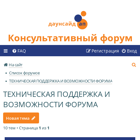
Консультативный форум
FAQ
Регистрация
Вход
П
На сайт
о
Список форумов
и
ТЕХНИЧЕСКАЯ ПОДДЕРЖКА И ВОЗМОЖНОСТИ ФОРУМА
с
ТЕХНИЧЕСКАЯ ПОДДЕРЖКА И
к
ВОЗМОЖНОСТИ ФОРУМА
Новая тема
10 тем • Страница
1
из
1