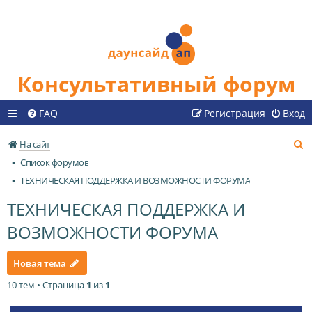
Консультативный форум
FAQ
Регистрация
Вход
П
На сайт
о
Список форумов
и
ТЕХНИЧЕСКАЯ ПОДДЕРЖКА И ВОЗМОЖНОСТИ ФОРУМА
с
ТЕХНИЧЕСКАЯ ПОДДЕРЖКА И
к
ВОЗМОЖНОСТИ ФОРУМА
Новая тема
10 тем • Страница
1
из
1