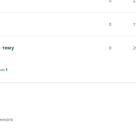
0
2
0
1
 тему
0
2
из
1
анного