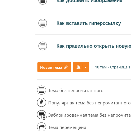
Как добавить изображение
Как вставить гиперссылку
Как правильно открыть новую
10 тем • Страница
1
Новая тема
Тема без непрочитанного
Популярная тема без непрочитанного
Заблокированная тема без непрочит
Тема перемещена