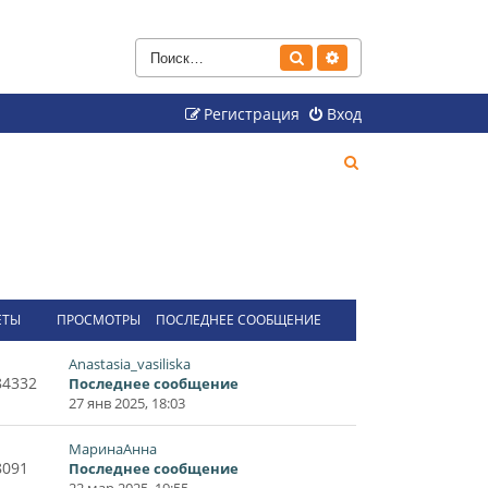
Поиск
Расширенный поиск
Регистрация
Вход
П
о
и
с
к
ЕТЫ
ПРОСМОТРЫ
ПОСЛЕДНЕЕ СООБЩЕНИЕ
Anastasia_vasiliska
84332
Последнее сообщение
27 янв 2025, 18:03
МаринаАнна
8091
Последнее сообщение
22 мар 2025, 19:55