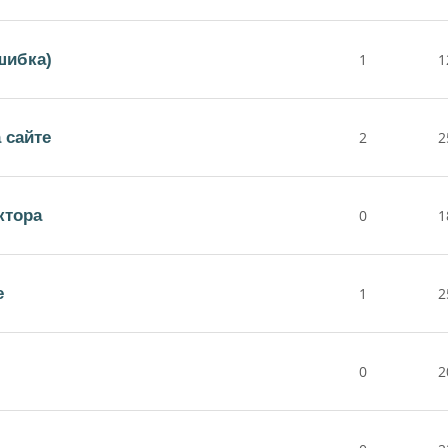
шибка)
1
1
 сайте
2
2
ктора
0
1
е
1
2
0
2