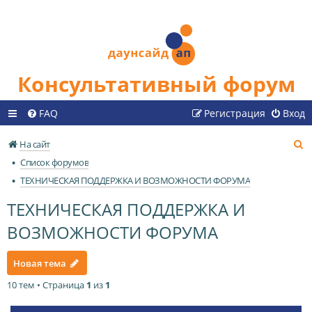
Консультативный форум
FAQ
Регистрация
Вход
П
На сайт
о
Список форумов
и
ТЕХНИЧЕСКАЯ ПОДДЕРЖКА И ВОЗМОЖНОСТИ ФОРУМА
с
ТЕХНИЧЕСКАЯ ПОДДЕРЖКА И
к
ВОЗМОЖНОСТИ ФОРУМА
Новая тема
10 тем • Страница
1
из
1