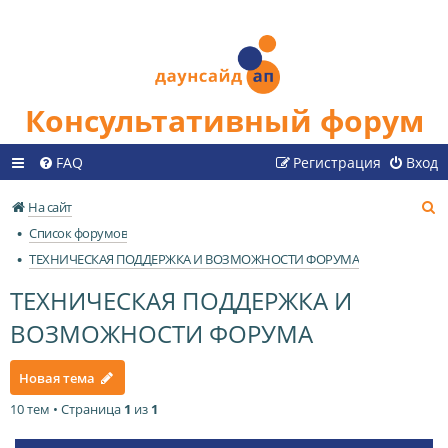
Консультативный форум
FAQ
Регистрация
Вход
П
На сайт
о
Список форумов
и
ТЕХНИЧЕСКАЯ ПОДДЕРЖКА И ВОЗМОЖНОСТИ ФОРУМА
с
ТЕХНИЧЕСКАЯ ПОДДЕРЖКА И
к
ВОЗМОЖНОСТИ ФОРУМА
Новая тема
10 тем • Страница
1
из
1