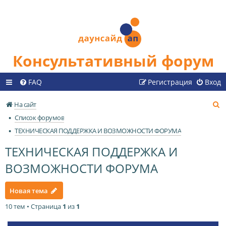
Консультативный форум
FAQ
Регистрация
Вход
П
На сайт
о
Список форумов
и
ТЕХНИЧЕСКАЯ ПОДДЕРЖКА И ВОЗМОЖНОСТИ ФОРУМА
с
ТЕХНИЧЕСКАЯ ПОДДЕРЖКА И
к
ВОЗМОЖНОСТИ ФОРУМА
Новая тема
10 тем • Страница
1
из
1