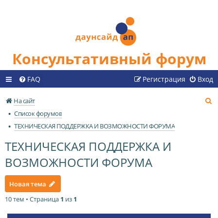
Консультативный форум
FAQ
Регистрация
Вход
П
На сайт
о
Список форумов
и
ТЕХНИЧЕСКАЯ ПОДДЕРЖКА И ВОЗМОЖНОСТИ ФОРУМА
с
ТЕХНИЧЕСКАЯ ПОДДЕРЖКА И
к
ВОЗМОЖНОСТИ ФОРУМА
Новая тема
10 тем • Страница
1
из
1