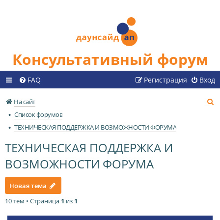
Консультативный форум
FAQ
Регистрация
Вход
П
На сайт
о
Список форумов
и
ТЕХНИЧЕСКАЯ ПОДДЕРЖКА И ВОЗМОЖНОСТИ ФОРУМА
с
ТЕХНИЧЕСКАЯ ПОДДЕРЖКА И
к
ВОЗМОЖНОСТИ ФОРУМА
Новая тема
10 тем • Страница
1
из
1