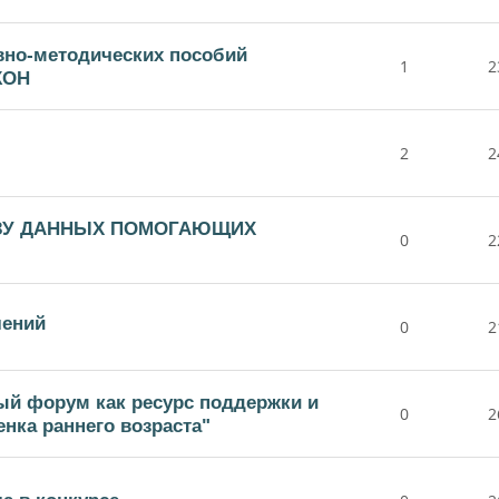
вно-методических пособий
1
2
КОН
2
2
ЗУ ДАННЫХ ПОМОГАЮЩИХ
0
2
лений
0
2
ый форум как ресурс поддержки и
0
2
нка раннего возраста"