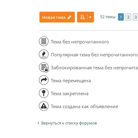
52 темы
1
2
3
Новая тема
Тема без непрочитанного
Популярная тема без непрочитанного
Заблокированная тема без непрочит
Тема перемещена
Тема закреплена
Тема создана как объявление
Вернуться к списку форумов