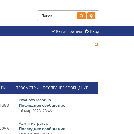
Поиск
Расширенный поиск
Регистрация
Вход
П
о
и
с
к
ЕТЫ
ПРОСМОТРЫ
ПОСЛЕДНЕЕ СООБЩЕНИЕ
Иванова Марина
1388
Последнее сообщение
16 мар 2023, 23:46
Администратор
7256
Последнее сообщение
19 июн 2017, 14:01