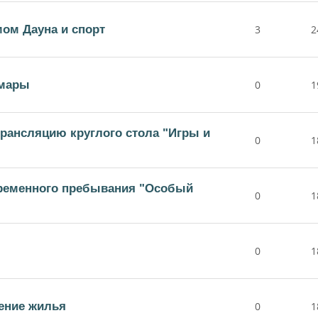
ом Дауна и спорт
3
2
амары
0
1
рансляцию круглого стола "Игры и
0
1
временного пребывания "Особый
0
1
0
1
ение жилья
0
1