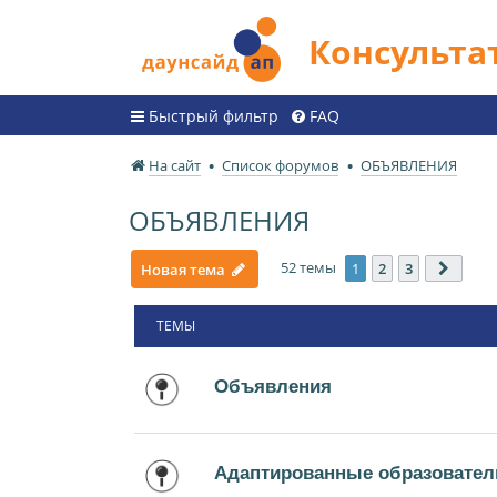
Консульт
Быстрый фильтр
FAQ
На сайт
Список форумов
ОБЪЯВЛЕНИЯ
ОБЪЯВЛЕНИЯ
52 темы
1
2
3
Новая тема
След.
ТЕМЫ
Объявления
Адаптированные образовател