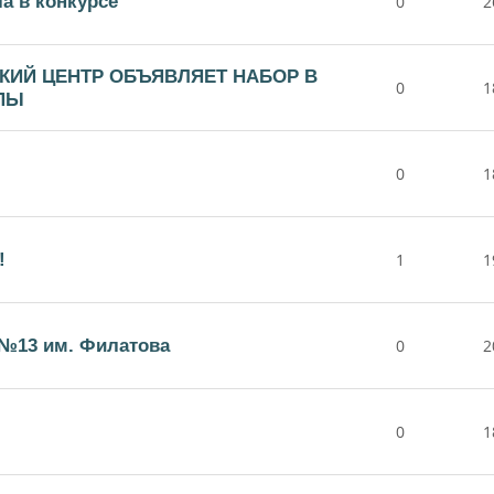
а в конкурсе
0
2
КИЙ ЦЕНТР ОБЪЯВЛЯЕТ НАБОР В
0
1
ПЫ
0
1
!
1
1
№13 им. Филатова
0
2
0
1