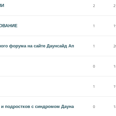
ИИ
2
2
ОВАНИЕ
1
1
ного форума на сайте Даунсайд Ап
1
2
0
1
1
1
й и подростков с синдромом Дауна
0
1