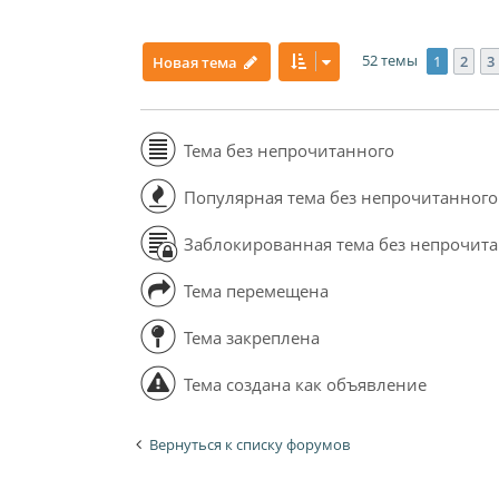
52 темы
1
2
3
Новая тема
Тема без непрочитанного
Популярная тема без непрочитанного
Заблокированная тема без непрочит
Тема перемещена
Тема закреплена
Тема создана как объявление
Вернуться к списку форумов