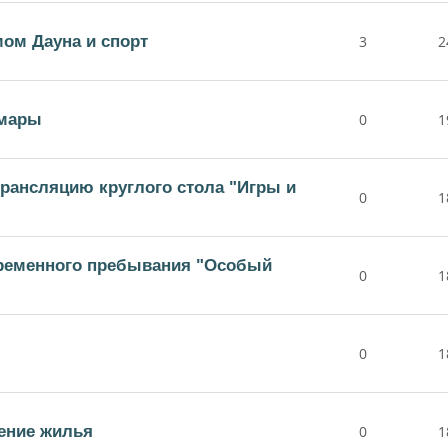
ом Дауна и спорт
3
2
амары
0
1
рансляцию круглого стола "Игры и
0
1
временного пребывания "Особый
0
1
0
1
ение жилья
0
1