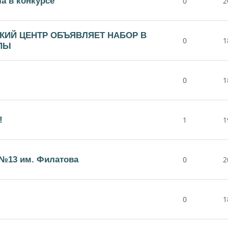
а в конкурсе
0
2
КИЙ ЦЕНТР ОБЪЯВЛЯЕТ НАБОР В
0
1
ПЫ
0
1
!
1
1
№13 им. Филатова
0
2
0
1