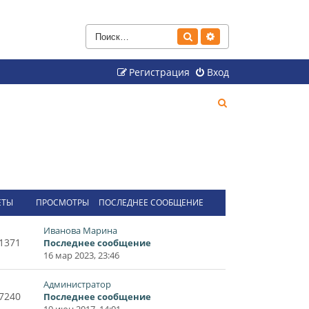
Поиск
Расширенный поиск
Регистрация
Вход
П
о
и
с
к
ЕТЫ
ПРОСМОТРЫ
ПОСЛЕДНЕЕ СООБЩЕНИЕ
Иванова Марина
1371
Последнее сообщение
16 мар 2023, 23:46
Администратор
7240
Последнее сообщение
19 июн 2017, 14:01