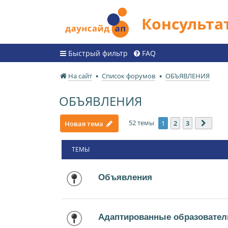
Консульт
Быстрый фильтр
FAQ
На сайт
Список форумов
ОБЪЯВЛЕНИЯ
ОБЪЯВЛЕНИЯ
52 темы
1
2
3
Новая тема
След.
ТЕМЫ
Объявления
Адаптированные образовател