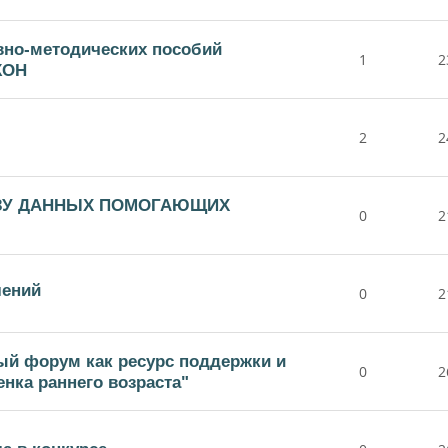
вно-методических пособий
1
2
КОН
2
2
ЗУ ДАННЫХ ПОМОГАЮЩИХ
0
2
лений
0
2
ый форум как ресурс поддержки и
0
2
нка раннего возраста"