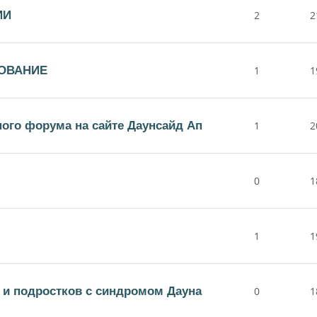
ИИ
2
2
ОВАНИЕ
1
1
ного форума на сайте Даунсайд Ап
1
2
0
1
1
1
й и подростков с синдромом Дауна
0
1