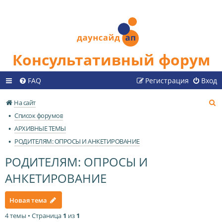
Консультативный форум
FAQ
Регистрация
Вход
П
На сайт
о
Список форумов
и
АРХИВНЫЕ ТЕМЫ
с
РОДИТЕЛЯМ: ОПРОСЫ И АНКЕТИРОВАНИЕ
к
РОДИТЕЛЯМ: ОПРОСЫ И
АНКЕТИРОВАНИЕ
Новая тема
4 темы • Страница
1
из
1