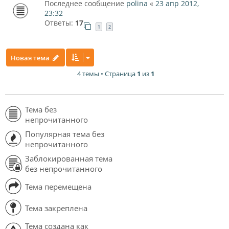
Последнее сообщение
polina
«
23 апр 2012,
23:32
Ответы:
17
1
2
Новая тема
4 темы • Страница
1
из
1
Тема без
непрочитанного
Популярная тема без
непрочитанного
Заблокированная тема
без непрочитанного
Тема перемещена
Тема закреплена
Тема создана как