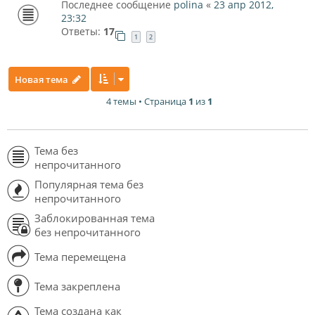
Последнее сообщение
polina
«
23 апр 2012,
23:32
Ответы:
17
1
2
Новая тема
4 темы • Страница
1
из
1
Тема без
непрочитанного
Популярная тема без
непрочитанного
Заблокированная тема
без непрочитанного
Тема перемещена
Тема закреплена
Тема создана как