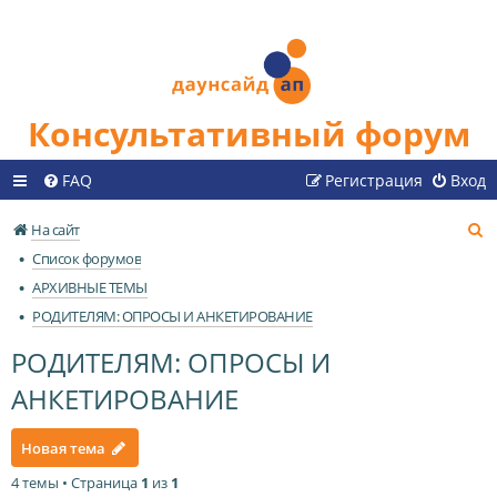
Консультативный форум
FAQ
Регистрация
Вход
П
На сайт
о
Список форумов
и
АРХИВНЫЕ ТЕМЫ
с
РОДИТЕЛЯМ: ОПРОСЫ И АНКЕТИРОВАНИЕ
к
РОДИТЕЛЯМ: ОПРОСЫ И
АНКЕТИРОВАНИЕ
Новая тема
4 темы • Страница
1
из
1