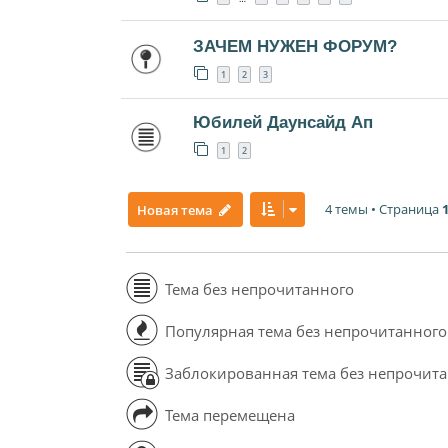
ЗАЧЕМ НУЖЕН ФОРУМ?
1
2
3
Юбилей Даунсайд Ап
1
2
4 темы • Страница
Новая тема
Тема без непрочитанного
Популярная тема без непрочитанного
Заблокированная тема без непрочит
Тема перемещена