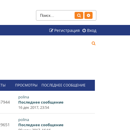
Поиск
Расширенный поиск
Регистрация
Вход
П
о
и
с
к
ЕТЫ
ПРОСМОТРЫ
ПОСЛЕДНЕЕ СООБЩЕНИЕ
polina
47944
Последнее сообщение
16 дек 2017, 23:54
polina
29651
Последнее сообщение
09 июн 2017, 16:16