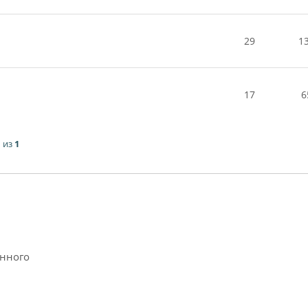
29
1
17
6
1
из
1
анного