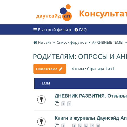
Консульт
Быстрый фильтр
FAQ
На сайт
Список форумов
АРХИВНЫЕ ТЕМЫ
РОДИТЕЛЯМ: ОПРОСЫ И А
4 темы • Страница
1
из
1
Новая тема
ТЕМЫ
ДНЕВНИК РАЗВИТИЯ. Отзывы
1
2
Книги и журналы Даунсайд Ап
1
4
5
6
7
8
…