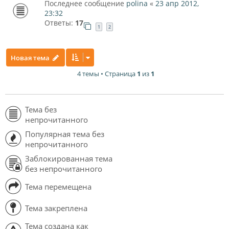
Последнее сообщение
polina
«
23 апр 2012,
23:32
Ответы:
17
1
2
Новая тема
4 темы • Страница
1
из
1
Тема без
непрочитанного
Популярная тема без
непрочитанного
Заблокированная тема
без непрочитанного
Тема перемещена
Тема закреплена
Тема создана как