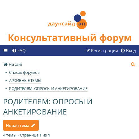
Консультативный форум
FAQ
Регистрация
Вход
П
На сайт
о
Список форумов
и
АРХИВНЫЕ ТЕМЫ
с
РОДИТЕЛЯМ: ОПРОСЫ И АНКЕТИРОВАНИЕ
к
РОДИТЕЛЯМ: ОПРОСЫ И
АНКЕТИРОВАНИЕ
Новая тема
4 темы • Страница
1
из
1