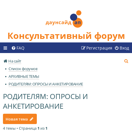
Консультативный форум
FAQ
Регистрация
Вход
П
На сайт
о
Список форумов
и
АРХИВНЫЕ ТЕМЫ
с
РОДИТЕЛЯМ: ОПРОСЫ И АНКЕТИРОВАНИЕ
к
РОДИТЕЛЯМ: ОПРОСЫ И
АНКЕТИРОВАНИЕ
Новая тема
4 темы • Страница
1
из
1