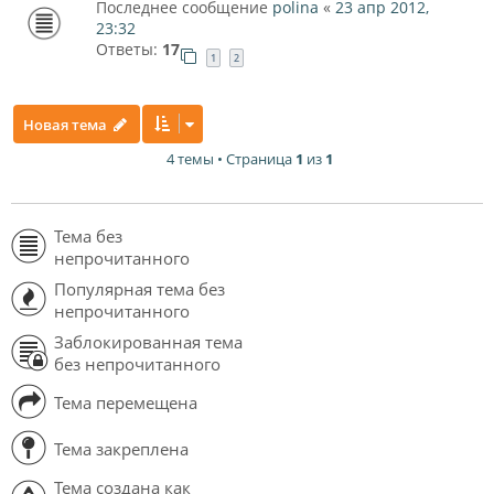
Последнее сообщение
polina
«
23 апр 2012,
23:32
Ответы:
17
1
2
Новая тема
4 темы • Страница
1
из
1
Тема без
непрочитанного
Популярная тема без
непрочитанного
Заблокированная тема
без непрочитанного
Тема перемещена
Тема закреплена
Тема создана как