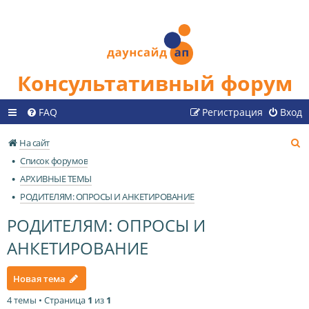
Консультативный форум
FAQ
Регистрация
Вход
П
На сайт
о
Список форумов
и
АРХИВНЫЕ ТЕМЫ
с
РОДИТЕЛЯМ: ОПРОСЫ И АНКЕТИРОВАНИЕ
к
РОДИТЕЛЯМ: ОПРОСЫ И
АНКЕТИРОВАНИЕ
Новая тема
4 темы • Страница
1
из
1