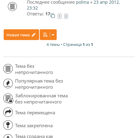
Последнее сообщение
polina
«
23 апр 2012,
23:32
Ответы:
17
1
2
Новая тема
4 темы • Страница
1
из
1
Тема без
непрочитанного
Популярная тема без
непрочитанного
Заблокированная тема
без непрочитанного
Тема перемещена
Тема закреплена
Тема создана как