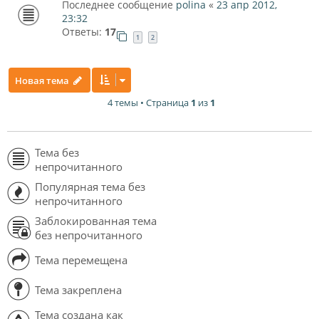
Последнее сообщение
polina
«
23 апр 2012,
23:32
Ответы:
17
1
2
Новая тема
4 темы • Страница
1
из
1
Тема без
непрочитанного
Популярная тема без
непрочитанного
Заблокированная тема
без непрочитанного
Тема перемещена
Тема закреплена
Тема создана как