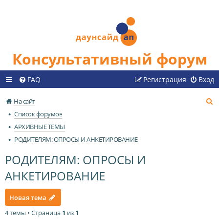
Консультативный форум
FAQ
Регистрация
Вход
П
На сайт
о
Список форумов
и
АРХИВНЫЕ ТЕМЫ
с
РОДИТЕЛЯМ: ОПРОСЫ И АНКЕТИРОВАНИЕ
к
РОДИТЕЛЯМ: ОПРОСЫ И
АНКЕТИРОВАНИЕ
Новая тема
4 темы • Страница
1
из
1