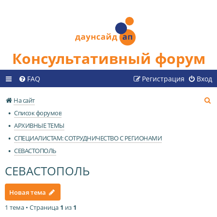
Консультативный форум
FAQ
Регистрация
Вход
П
На сайт
о
Список форумов
и
АРХИВНЫЕ ТЕМЫ
с
СПЕЦИАЛИСТАМ: СОТРУДНИЧЕСТВО С РЕГИОНАМИ
к
СЕВАСТОПОЛЬ
СЕВАСТОПОЛЬ
Новая тема
1 тема • Страница
1
из
1