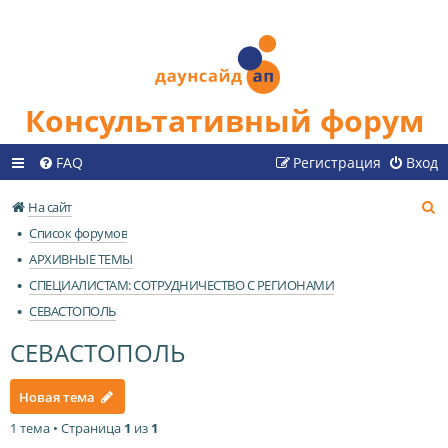
Консультативный форум
FAQ
Регистрация
Вход
П
На сайт
о
Список форумов
и
АРХИВНЫЕ ТЕМЫ
с
СПЕЦИАЛИСТАМ: СОТРУДНИЧЕСТВО С РЕГИОНАМИ
к
СЕВАСТОПОЛЬ
СЕВАСТОПОЛЬ
Новая тема
1 тема • Страница
1
из
1