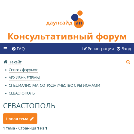
Консультативный форум
FAQ
Регистрация
Вход
П
На сайт
о
Список форумов
и
АРХИВНЫЕ ТЕМЫ
с
СПЕЦИАЛИСТАМ: СОТРУДНИЧЕСТВО С РЕГИОНАМИ
к
СЕВАСТОПОЛЬ
СЕВАСТОПОЛЬ
Новая тема
1 тема • Страница
1
из
1