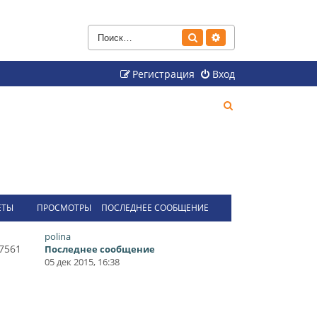
Поиск
Расширенный поиск
Регистрация
Вход
П
о
и
с
к
ЕТЫ
ПРОСМОТРЫ
ПОСЛЕДНЕЕ СООБЩЕНИЕ
polina
7561
Последнее сообщение
05 дек 2015, 16:38