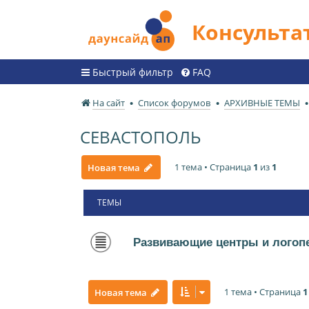
Консульт
Быстрый фильтр
FAQ
На сайт
Список форумов
АРХИВНЫЕ ТЕМЫ
СЕВАСТОПОЛЬ
1 тема • Страница
1
из
1
Новая тема
ТЕМЫ
Развивающие центры и логоп
1 тема • Страница
1
Новая тема