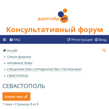
Консультативный форум
FAQ
Регистрация
Вход
П
На сайт
о
Список форумов
и
АРХИВНЫЕ ТЕМЫ
с
СПЕЦИАЛИСТАМ: СОТРУДНИЧЕСТВО С РЕГИОНАМИ
к
СЕВАСТОПОЛЬ
СЕВАСТОПОЛЬ
Новая тема
1 тема • Страница
1
из
1