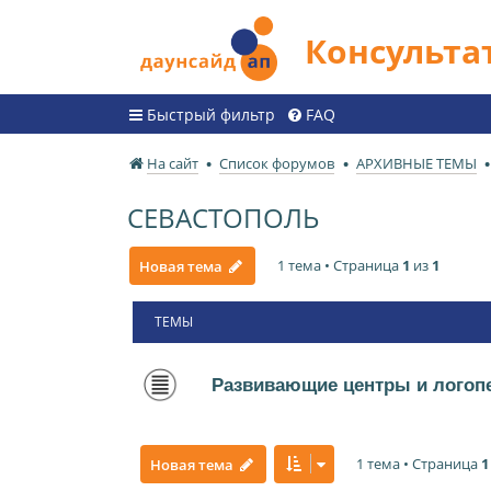
Консульт
Быстрый фильтр
FAQ
На сайт
Список форумов
АРХИВНЫЕ ТЕМЫ
СЕВАСТОПОЛЬ
1 тема • Страница
1
из
1
Новая тема
ТЕМЫ
Развивающие центры и логоп
1 тема • Страница
1
Новая тема