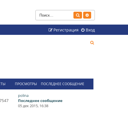
Поиск
Расширенный поиск
Регистрация
Вход
П
о
и
с
к
ЕТЫ
ПРОСМОТРЫ
ПОСЛЕДНЕЕ СООБЩЕНИЕ
polina
7547
Последнее сообщение
05 дек 2015, 16:38