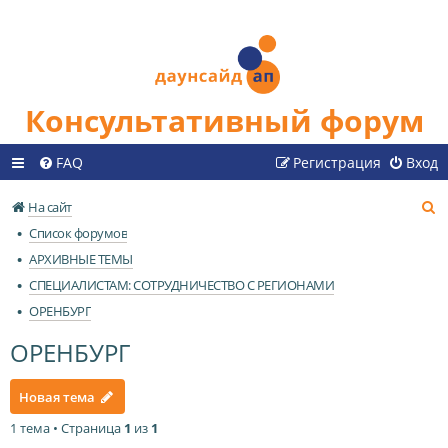
Консультативный форум
FAQ
Регистрация
Вход
П
На сайт
о
Список форумов
и
АРХИВНЫЕ ТЕМЫ
с
СПЕЦИАЛИСТАМ: СОТРУДНИЧЕСТВО С РЕГИОНАМИ
к
ОРЕНБУРГ
ОРЕНБУРГ
Новая тема
1 тема • Страница
1
из
1