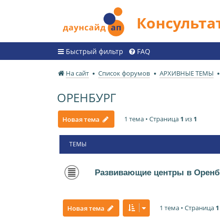
Консульт
Быстрый фильтр
FAQ
На сайт
Список форумов
АРХИВНЫЕ ТЕМЫ
ОРЕНБУРГ
1 тема • Страница
1
из
1
Новая тема
ТЕМЫ
Развивающие центры в Оренб
1 тема • Страница
1
Новая тема