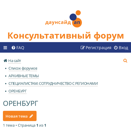
Консультативный форум
FAQ
Регистрация
Вход
П
На сайт
о
Список форумов
и
АРХИВНЫЕ ТЕМЫ
с
СПЕЦИАЛИСТАМ: СОТРУДНИЧЕСТВО С РЕГИОНАМИ
к
ОРЕНБУРГ
ОРЕНБУРГ
Новая тема
1 тема • Страница
1
из
1