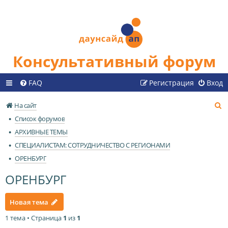
Консультативный форум
FAQ
Регистрация
Вход
П
На сайт
о
Список форумов
и
АРХИВНЫЕ ТЕМЫ
с
СПЕЦИАЛИСТАМ: СОТРУДНИЧЕСТВО С РЕГИОНАМИ
к
ОРЕНБУРГ
ОРЕНБУРГ
Новая тема
1 тема • Страница
1
из
1