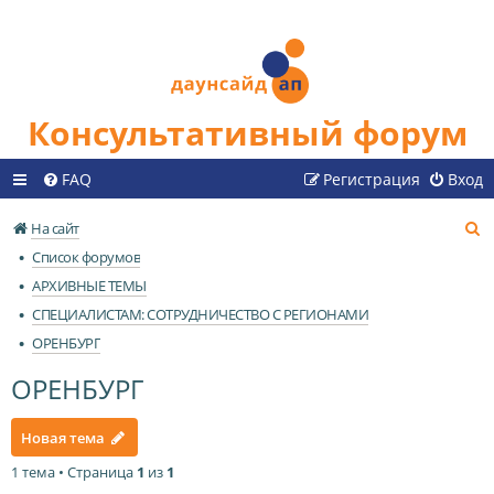
Консультативный форум
FAQ
Регистрация
Вход
П
На сайт
о
Список форумов
и
АРХИВНЫЕ ТЕМЫ
с
СПЕЦИАЛИСТАМ: СОТРУДНИЧЕСТВО С РЕГИОНАМИ
к
ОРЕНБУРГ
ОРЕНБУРГ
Новая тема
1 тема • Страница
1
из
1