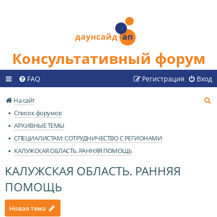
Консультативный форум
FAQ
Регистрация
Вход
П
На сайт
о
Список форумов
и
АРХИВНЫЕ ТЕМЫ
с
СПЕЦИАЛИСТАМ: СОТРУДНИЧЕСТВО С РЕГИОНАМИ
к
КАЛУЖСКАЯ ОБЛАСТЬ. РАННЯЯ ПОМОЩЬ
КАЛУЖСКАЯ ОБЛАСТЬ. РАННЯЯ
ПОМОЩЬ
Новая тема