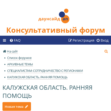
Консультативный форум
FAQ
Регистрация
Вход
П
На сайт
о
Список форумов
и
АРХИВНЫЕ ТЕМЫ
с
СПЕЦИАЛИСТАМ: СОТРУДНИЧЕСТВО С РЕГИОНАМИ
к
КАЛУЖСКАЯ ОБЛАСТЬ. РАННЯЯ ПОМОЩЬ
КАЛУЖСКАЯ ОБЛАСТЬ. РАННЯЯ
ПОМОЩЬ
Новая тема