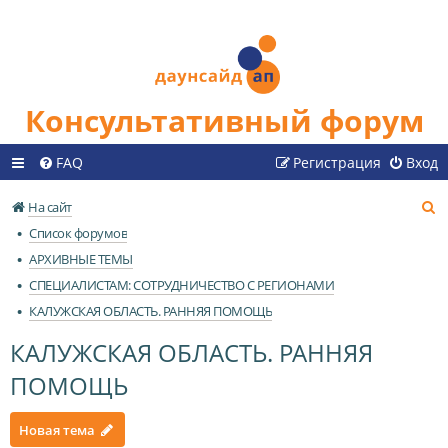
Консультативный форум
FAQ
Регистрация
Вход
П
На сайт
о
Список форумов
и
АРХИВНЫЕ ТЕМЫ
с
СПЕЦИАЛИСТАМ: СОТРУДНИЧЕСТВО С РЕГИОНАМИ
к
КАЛУЖСКАЯ ОБЛАСТЬ. РАННЯЯ ПОМОЩЬ
КАЛУЖСКАЯ ОБЛАСТЬ. РАННЯЯ
ПОМОЩЬ
Новая тема