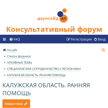
Консультативный форум
FAQ
Регистрация
Вход
П
На сайт
о
Список форумов
и
АРХИВНЫЕ ТЕМЫ
с
СПЕЦИАЛИСТАМ: СОТРУДНИЧЕСТВО С РЕГИОНАМИ
к
КАЛУЖСКАЯ ОБЛАСТЬ. РАННЯЯ ПОМОЩЬ
КАЛУЖСКАЯ ОБЛАСТЬ. РАННЯЯ
ПОМОЩЬ
Новая тема