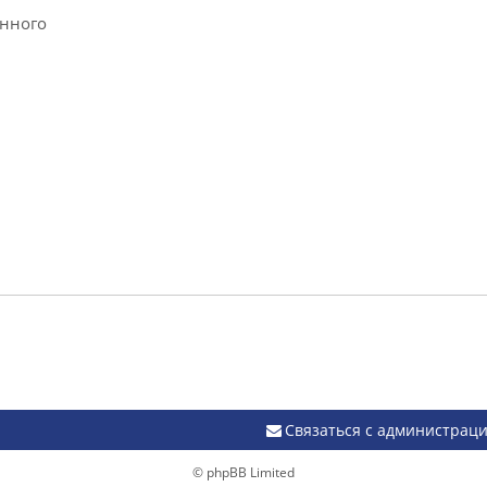
анного
Связаться с администрац
© phpBB Limited