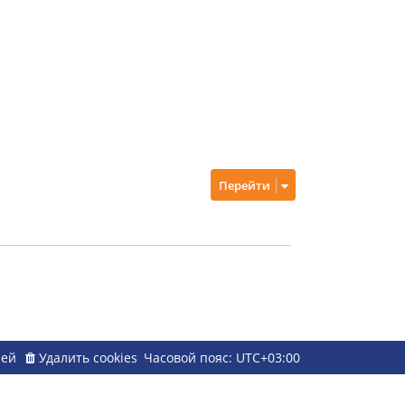
Перейти
ией
Удалить cookies
Часовой пояс:
UTC+03:00