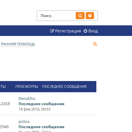
Поиск
Расширенный поиск
Регистрация
Вход
П
. РАННЯЯ ПОМОЩЬ
о
и
с
к
ЕТЫ
ПРОСМОТРЫ
ПОСЛЕДНЕЕ СООБЩЕНИЕ
ElenaDSU
42458
Последнее сообщение
18 фев 2016, 09:53
polina
2946
Последнее сообщение
01 ноя 2015, 22:34