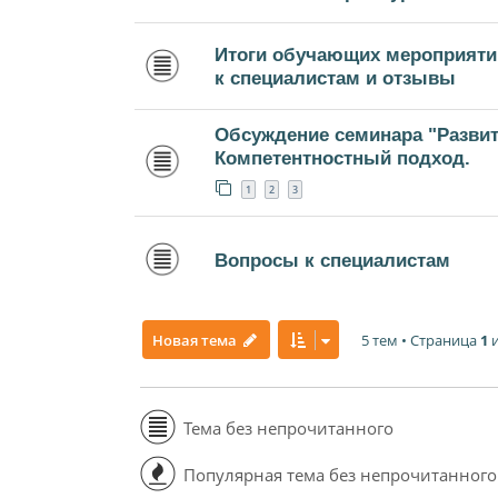
Итоги обучающих мероприятий
к специалистам и отзывы
Обсуждение семинара "Развит
Компетентностный подход.
1
2
3
Вопросы к специалистам
5 тем • Страница
1
Новая тема
Тема без непрочитанного
Популярная тема без непрочитанного