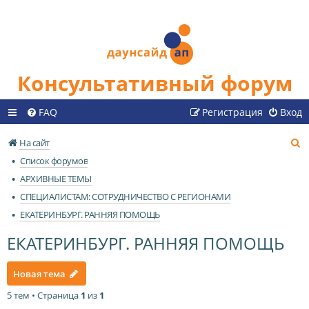
Консультативный форум
FAQ
Регистрация
Вход
П
На сайт
о
Список форумов
и
АРХИВНЫЕ ТЕМЫ
с
СПЕЦИАЛИСТАМ: СОТРУДНИЧЕСТВО С РЕГИОНАМИ
к
ЕКАТЕРИНБУРГ. РАННЯЯ ПОМОЩЬ
ЕКАТЕРИНБУРГ. РАННЯЯ ПОМОЩЬ
Новая тема
5 тем • Страница
1
из
1