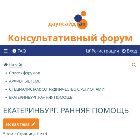
Консультативный форум
FAQ
Регистрация
Вход
П
На сайт
о
Список форумов
и
АРХИВНЫЕ ТЕМЫ
с
СПЕЦИАЛИСТАМ: СОТРУДНИЧЕСТВО С РЕГИОНАМИ
к
ЕКАТЕРИНБУРГ. РАННЯЯ ПОМОЩЬ
ЕКАТЕРИНБУРГ. РАННЯЯ ПОМОЩЬ
Новая тема
5 тем • Страница
1
из
1