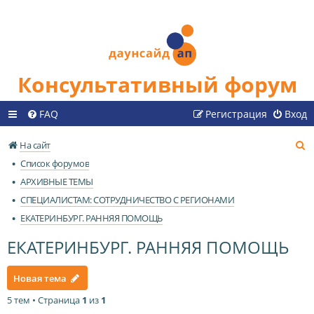
Консультативный форум
FAQ
Регистрация
Вход
П
На сайт
о
Список форумов
и
АРХИВНЫЕ ТЕМЫ
с
СПЕЦИАЛИСТАМ: СОТРУДНИЧЕСТВО С РЕГИОНАМИ
к
ЕКАТЕРИНБУРГ. РАННЯЯ ПОМОЩЬ
ЕКАТЕРИНБУРГ. РАННЯЯ ПОМОЩЬ
Новая тема
5 тем • Страница
1
из
1