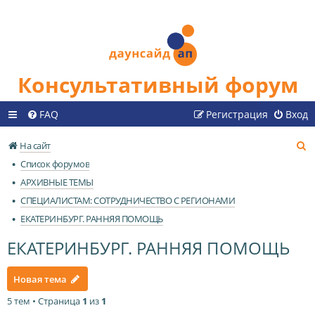
Консультативный форум
FAQ
Регистрация
Вход
П
На сайт
о
Список форумов
и
АРХИВНЫЕ ТЕМЫ
с
СПЕЦИАЛИСТАМ: СОТРУДНИЧЕСТВО С РЕГИОНАМИ
к
ЕКАТЕРИНБУРГ. РАННЯЯ ПОМОЩЬ
ЕКАТЕРИНБУРГ. РАННЯЯ ПОМОЩЬ
Новая тема
5 тем • Страница
1
из
1