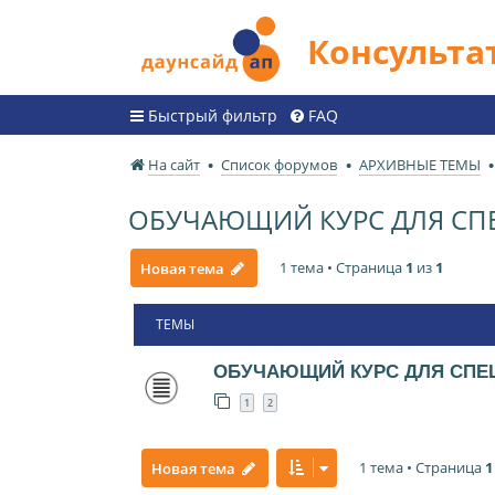
Консульт
Быстрый фильтр
FAQ
На сайт
Список форумов
АРХИВНЫЕ ТЕМЫ
ОБУЧАЮЩИЙ КУРС ДЛЯ СП
1 тема • Страница
1
из
1
Новая тема
ТЕМЫ
ОБУЧАЮЩИЙ КУРС ДЛЯ СПЕ
1
2
1 тема • Страница
1
Новая тема