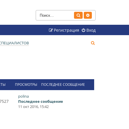
Поиск
Расширенный поиск
Регистрация
Вход
П
СПЕЦИАЛИСТОВ
о
и
с
к
ЕТЫ
ПРОСМОТРЫ
ПОСЛЕДНЕЕ СООБЩЕНИЕ
polina
7527
Последнее сообщение
11 окт 2016, 15:42