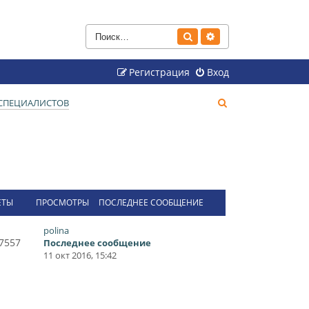
Поиск
Расширенный поиск
Регистрация
Вход
П
СПЕЦИАЛИСТОВ
о
и
с
к
ЕТЫ
ПРОСМОТРЫ
ПОСЛЕДНЕЕ СООБЩЕНИЕ
polina
7557
Последнее сообщение
11 окт 2016, 15:42