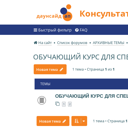
Консульт
Быстрый фильтр
FAQ
На сайт
Список форумов
АРХИВНЫЕ ТЕМЫ
ОБУЧАЮЩИЙ КУРС ДЛЯ СП
1 тема • Страница
1
из
1
Новая тема
ТЕМЫ
ОБУЧАЮЩИЙ КУРС ДЛЯ СПЕ
1
2
1 тема • Страница
1
Новая тема