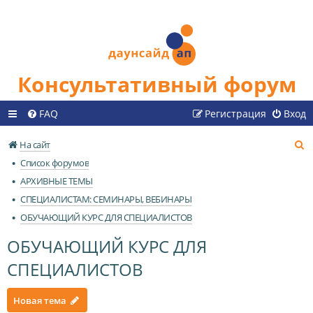
Консультативный форум
FAQ
Регистрация
Вход
П
На сайт
о
Список форумов
и
АРХИВНЫЕ ТЕМЫ
с
СПЕЦИАЛИСТАМ: СЕМИНАРЫ, ВЕБИНАРЫ
к
ОБУЧАЮЩИЙ КУРС ДЛЯ СПЕЦИАЛИСТОВ
ОБУЧАЮЩИЙ КУРС ДЛЯ
СПЕЦИАЛИСТОВ
Новая тема