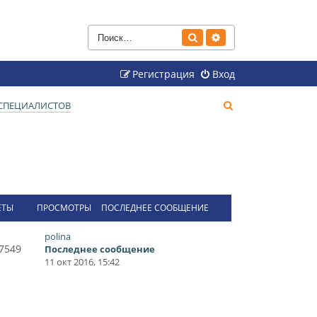
Поиск
Расширенный поиск
Регистрация
Вход
П
СПЕЦИАЛИСТОВ
о
и
с
к
ЕТЫ
ПРОСМОТРЫ
ПОСЛЕДНЕЕ СООБЩЕНИЕ
polina
7549
Последнее сообщение
11 окт 2016, 15:42