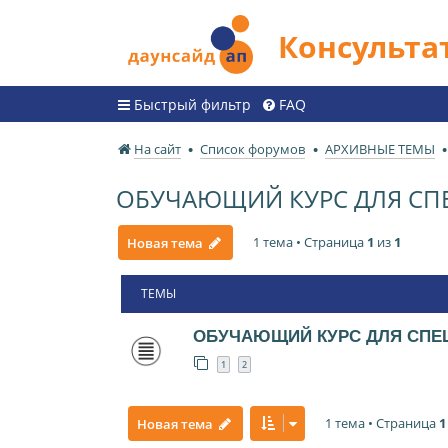
Консульт
Быстрый фильтр
FAQ
На сайт
Список форумов
АРХИВНЫЕ ТЕМЫ
ОБУЧАЮЩИЙ КУРС ДЛЯ СП
1 тема • Страница
1
из
1
Новая тема
ТЕМЫ
ОБУЧАЮЩИЙ КУРС ДЛЯ СПЕ
1
2
1 тема • Страница
1
Новая тема